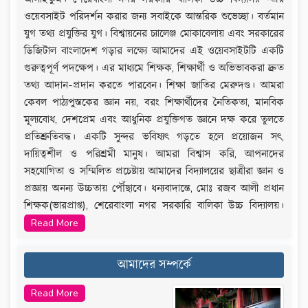
31-Jul-2025 -
২০২৫-২০২৬ শিক্ষাবর্ষে একাদশ শ্রেণিতে ভর্তির
ওয়েবসাইট পরিদর্শন করার জন্য সবাইকে আন্তরিক শুভেচ্ছা। বর্তমান
অনলাইন আবেদন বিজ্ঞপ্তি
যুগ তথ্য প্রযুক্তির যুগ। বিশ্বায়নের চ্যালেঞ্জ মোকাবেলায় এবং সরকারের
ডিজিটাল বাংলাদেশ গড়ার লক্ষ্যে আমাদের এই ওয়েবসাইটটি একটি
18-Sep-2023 -
একাদশ ভর্তি ফি: বিজ্ঞান (৩৮৪৫ ৳); ব‍্যবসায়
গুরুত্বপূর্ণ পদক্ষেপ। এর মাধ্যমে শিক্ষক, শিক্ষার্থী ও অভিভাবকরা দ্রুত
শিক্ষা (৩৬৪৫ ৳)
তথ্য আদান-প্রদান করতে পারবেন। শিক্ষা জাতির মেরুদণ্ড। আমরা
18-Sep-2023 -
কেবল পাঠ্যপুস্তকের জ্ঞান নয়, বরং শিক্ষার্থীদের নৈতিকতা, মানবিক
মূল্যবোধ, দেশপ্রেম এবং আধুনিক প্রযুক্তিগত জ্ঞানে দক্ষ করে তুলতে
24-Aug-2023 -
২০২৩-২৪ শিক্ষাবর্ষে একাদশ শ্রেণিতে ভর্তি
প্রতিশ্রুতিবদ্ধ। একটি সুন্দর ভবিষ্যৎ গড়তে হলে প্রয়োজন সৎ,
সংক্রান্ত তথ‍্য:
দায়িত্বশীল ও পরিশ্রমী মানুষ। আমরা বিশ্বাস করি, আপনাদের
03-Jan-2023 -
একাদশ শ্রেণিতে ভর্তি শুরু ২২ জানুয়ারি থেকে
সহযোগিতা ও সম্মিলিত প্রচেষ্টায় আমাদের বিদ্যালয়ের ছাত্রীরা জ্ঞান ও
২৬ জানুয়ারি ২০২২-২০২৩ শিক্ষাবর্ষ
প্রজ্ঞায় অনন্য উচ্চতায় পৌঁছাবে। ধন্যবাদান্তে, মোঃ রজব আলী প্রধান
13-Dec-2022 -
Admission Lottery Merit List
শিক্ষক(ভারপ্রাপ্ত), শেরেবাংলা নগর সরকারি বালিকা উচ্চ বিদ্যালয়।
Read More
13-Dec-2022 -
Admission Lottery Merit List
13-Dec-2022 -
Admission Lottery Merit List
আমাদের সম্পর্কে
13-Dec-2022 -
Admission Notice
Read More
13-Dec-2022 -
Admission Lottery 1st Waiting List