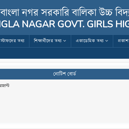
বাংলা নগর সরকারি বালিকা উচ্চ বিদ্
GLA NAGAR GOVT. GIRLS H
স্টাফদের তথ্য
শিক্ষার্থীদের তথ্য
একাডেমিক তথ্য
প্রকা
নোটিশ বোর্ড
েজাল্ট