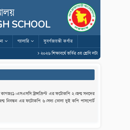
যালয়
IGH SCHOOL
শনা
গ্যালারি
সুবর্ণজয়ন্তী কর্ণার
২০২৬ শিক্ষাবর্ষে ভর্তির ৩য় শ্রেণি লটারির রেজাল্ট
২০২৬ 
ান্ত কাগজঃ১।এসএসসি ট্রান্সক্রিপ্ট এর ফটোকপি ২।জন্ম সনদের
ম নিবন্ধন এর ফটোকপি ৬।সদ্য তোলা দুই কপি পাসপোর্ট