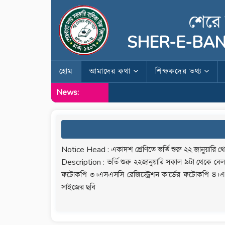
শেরে 
SHER-E-BAN
হোম
আমাদের কথা
শিক্ষকদের তথ্য
News:
Notice Head : একাদশ শ্রেণিতে ভর্তি শুরু ২২ জানুয়ারি থে
Description : ভর্তি শুরু ২২জানুয়ারি সকাল ৯টা থেকে বেলা
ফটোকপি ৩।এসএসসি রেজিস্ট্রেশন কার্ডের ফটোকপি ৪।এ
সাইজের ছবি