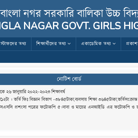
বাংলা নগর সরকারি বালিকা উচ্চ বিদ্
GLA NAGAR GOVT. GIRLS H
স্টাফদের তথ্য
শিক্ষার্থীদের তথ্য
একাডেমিক তথ্য
প্রকা
নোটিশ বোর্ড
কে ২৬ জানুয়ারি ২০২২-২০২৩ শিক্ষাবর্ষ
১২টা । ভর্তি ফিঃ বিজ্ঞান বিভাগ -৩৮৪৫টাকা,ব্যবসায় শিক্ষা ৩৬৪৫টাকা,ভর্তিসংক্র
সএসসি প্রশংসা পত্রের ফটোকপি ৫।বাবা ও মায়ের এনআইডি এর ফটোকপি ও জন্