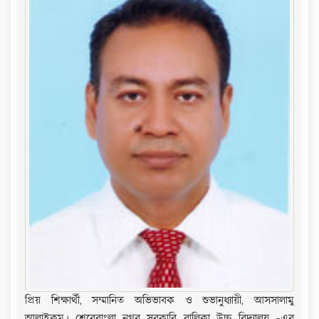
বিজ্ঞপ্তি
22-Oct-2025 -
একাদশ শ্রেণি,তথ্য ও যোগাযোগ
প্রযুক্তি,ব্যবহারিক খাতা জমাদানের তারিখ ২৬/১০/২৫।সংযুক্ত নির্দেশনা
মোতাবেক ব্যবহারিক খাতা তৈরি করে আনবে।
16-Oct-2025 -
HSC-2025 Result
28-Sep-2025 -
একাদশ শ্রেণি,বিজ্ঞান বিভাগ,১ম এ্যাসাইনমেন্ট
ও ব্যবহারিক,জীববিজ্ঞান ১ম পত্র।জমাদানের তারিখ:০৮/১০/২০২৫।
28-Sep-2025 -
১ম এ্যাসাইনমেন্ট,তথ্য ও যোগাযোগ
প্রযুক্তি,একাদশ শ্রেণি(ব্যবসায় শিক্ষা)।জমাদানের
তারিখ:০৮/১০/২০২৫।
17-Sep-2025 -
২০২৫-২০২৬ শিক্ষাবর্ষে একাদশ শ্রেণিতে
সর্বশেষ ৪র্থ পর্যায়ে অনলাইনের মাধ্যমে ভর্তির আবেদন, ফল প্রকাশ,
নিশ্চায়ন ও কলেজে ভর্তির সময়সীমা বৃদ্ধি প্রসঙ্গে।
02-Sep-2025 -
২০২৫-২০২৬ শিক্ষাবর্ষে একাদশ শ্রেণিতে
প্রিয় শিক্ষার্থী, সম্মানিত অভিভাবক ও শুভানুধ্যায়ী, আসসালামু
ভর্তির সময়সূচি ও প্রয়োজনীয় কাগজপত্র।
আলাইকুম। শেরেবাংলা নগর সরকারি বালিকা উচ্চ বিদ্যালয় -এর