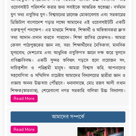
31-Jul-2025 -
২০২৫-২০২৬ শিক্ষাবর্ষে একাদশ শ্রেণিতে ভর্তির
ওয়েবসাইট পরিদর্শন করার জন্য সবাইকে আন্তরিক শুভেচ্ছা। বর্তমান
অনলাইন আবেদন বিজ্ঞপ্তি
যুগ তথ্য প্রযুক্তির যুগ। বিশ্বায়নের চ্যালেঞ্জ মোকাবেলায় এবং সরকারের
ডিজিটাল বাংলাদেশ গড়ার লক্ষ্যে আমাদের এই ওয়েবসাইটটি একটি
18-Sep-2023 -
একাদশ ভর্তি ফি: বিজ্ঞান (৩৮৪৫ ৳); ব‍্যবসায়
গুরুত্বপূর্ণ পদক্ষেপ। এর মাধ্যমে শিক্ষক, শিক্ষার্থী ও অভিভাবকরা দ্রুত
শিক্ষা (৩৬৪৫ ৳)
তথ্য আদান-প্রদান করতে পারবেন। শিক্ষা জাতির মেরুদণ্ড। আমরা
18-Sep-2023 -
কেবল পাঠ্যপুস্তকের জ্ঞান নয়, বরং শিক্ষার্থীদের নৈতিকতা, মানবিক
মূল্যবোধ, দেশপ্রেম এবং আধুনিক প্রযুক্তিগত জ্ঞানে দক্ষ করে তুলতে
24-Aug-2023 -
২০২৩-২৪ শিক্ষাবর্ষে একাদশ শ্রেণিতে ভর্তি
প্রতিশ্রুতিবদ্ধ। একটি সুন্দর ভবিষ্যৎ গড়তে হলে প্রয়োজন সৎ,
সংক্রান্ত তথ‍্য:
দায়িত্বশীল ও পরিশ্রমী মানুষ। আমরা বিশ্বাস করি, আপনাদের
03-Jan-2023 -
একাদশ শ্রেণিতে ভর্তি শুরু ২২ জানুয়ারি থেকে
সহযোগিতা ও সম্মিলিত প্রচেষ্টায় আমাদের বিদ্যালয়ের ছাত্রীরা জ্ঞান ও
২৬ জানুয়ারি ২০২২-২০২৩ শিক্ষাবর্ষ
প্রজ্ঞায় অনন্য উচ্চতায় পৌঁছাবে। ধন্যবাদান্তে, মোঃ রজব আলী প্রধান
শিক্ষক(ভারপ্রাপ্ত), শেরেবাংলা নগর সরকারি বালিকা উচ্চ বিদ্যালয়।
13-Dec-2022 -
Admission Lottery Merit List
Read More
13-Dec-2022 -
Admission Lottery Merit List
13-Dec-2022 -
Admission Lottery Merit List
আমাদের সম্পর্কে
13-Dec-2022 -
Admission Notice
Read More
13-Dec-2022 -
Admission Lottery 1st Waiting List